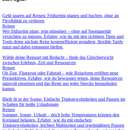
Geld sparen auf Reisen: Frühzeitig planen und buchen, ohne an
Flexibilität zu verlieren
Reisen
Wer frühzeitig plant, reist günstiger – ohne auf Spontaneität
verzichten zu müssen. Erfahre, wie du mit den richtigen Tipps und
Tools deine nächste Reise kosteneffizient gestaltest, flexible Tarife
nutzt und dabei entspannt bleibst.
Wähle deine Reiseart mit Bedacht – finde das Gleichgewicht
zwischen Erlebnis, Zeit und Ressourcen
Reisen
Ob Zug, Flugzeug oder Fahrrad – jede Reiseform eröffnet neue
Perspektiven. Erfahre, wie du bewusster reisen, deine Ressourcen
sinnvoll einsetzen und das Beste aus jeder Strecke herausholen
kannst.
Bleib fit in der Sonne: Einfache Trinkgewohnheiten und Pausen im
Schatten für heiße Urlaubstage
Reisen
Sommer, Sonne, Urlaub – doch hohe Temperaturen können den
Kreislauf belasten. Erfahre, wie du mit einfachen
Trinkgewohnheiten, leichten Mahlzeiten und regelmäßigen Pausen