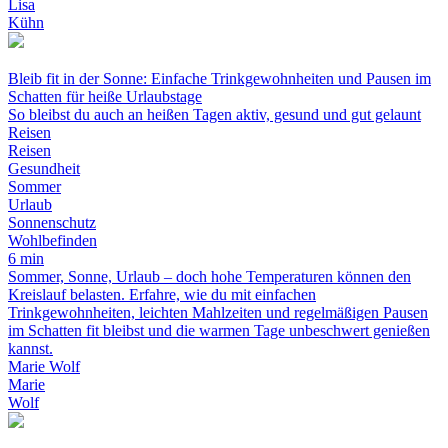
Lisa
Kühn
Bleib fit in der Sonne: Einfache Trinkgewohnheiten und Pausen im
Schatten für heiße Urlaubstage
So bleibst du auch an heißen Tagen aktiv, gesund und gut gelaunt
Reisen
Reisen
Gesundheit
Sommer
Urlaub
Sonnenschutz
Wohlbefinden
6 min
Sommer, Sonne, Urlaub – doch hohe Temperaturen können den
Kreislauf belasten. Erfahre, wie du mit einfachen
Trinkgewohnheiten, leichten Mahlzeiten und regelmäßigen Pausen
im Schatten fit bleibst und die warmen Tage unbeschwert genießen
kannst.
Marie Wolf
Marie
Wolf