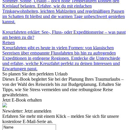
Sommer, Sonne, Urlaub – doch hohe Temperaturen können den
Kreislauf belasten. Erfahre, wie du mit einfachen
Trinkgewohnheiten, leichten Mahlzeiten und regelmäßigen Pausen
im Schatten fit bleibst und die warmen Tage unbeschwert genießen
kannst.
Kreuzfahrten erklärt: See-, Fluss- oder Expeditionsreise – was passt
am besten zu dir?
Reisen
Kreuzfahrten gibt es heute in vielen Formen: von klassischen
Seereisen über entspannte Flussfahrten bis hin zu aufregenden
Expeditionen in entlegene Regionen. Entdecke die Unterschiede
und erfahre, welche Kreuzfahrt perfekt zu deinen Interessen und
Erwartungen passt.
So planen Sie den perfekten Urlaub
Dieses E-Book begleitet Sie bei der Planung Ihres Traumurlaubs –
von der Wahl des Reiseziels bis zur Budgetplanung. Erhalten Sie
Tipps, wie Sie Stress vermeiden und eine reibungslose Reise
gewährleisten.
Jetzt E-Book erhalten
Newsletter: Jetzt anmelden
Erfahren Sie mehr mit einem Klick – melden Sie sich für unsere
kostenlose E-Mail-Serie an.