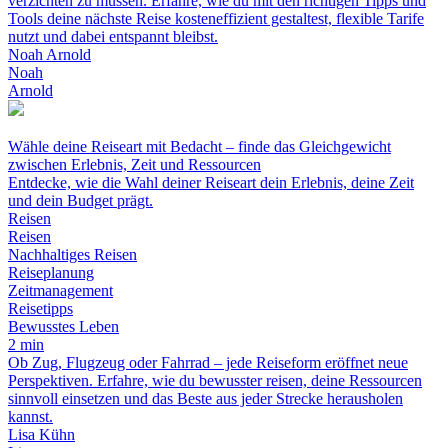
verzichten zu müssen. Erfahre, wie du mit den richtigen Tipps und
Tools deine nächste Reise kosteneffizient gestaltest, flexible Tarife
nutzt und dabei entspannt bleibst.
Noah Arnold
Noah
Arnold
Wähle deine Reiseart mit Bedacht – finde das Gleichgewicht
zwischen Erlebnis, Zeit und Ressourcen
Entdecke, wie die Wahl deiner Reiseart dein Erlebnis, deine Zeit
und dein Budget prägt.
Reisen
Reisen
Nachhaltiges Reisen
Reiseplanung
Zeitmanagement
Reisetipps
Bewusstes Leben
2 min
Ob Zug, Flugzeug oder Fahrrad – jede Reiseform eröffnet neue
Perspektiven. Erfahre, wie du bewusster reisen, deine Ressourcen
sinnvoll einsetzen und das Beste aus jeder Strecke herausholen
kannst.
Lisa Kühn