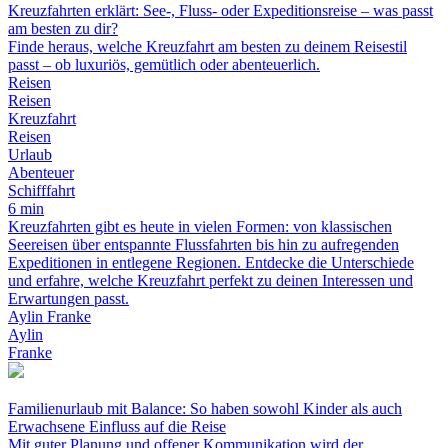
Kreuzfahrten erklärt: See-, Fluss- oder Expeditionsreise – was passt
am besten zu dir?
Finde heraus, welche Kreuzfahrt am besten zu deinem Reisestil
passt – ob luxuriös, gemütlich oder abenteuerlich.
Reisen
Reisen
Kreuzfahrt
Reisen
Urlaub
Abenteuer
Schifffahrt
6 min
Kreuzfahrten gibt es heute in vielen Formen: von klassischen
Seereisen über entspannte Flussfahrten bis hin zu aufregenden
Expeditionen in entlegene Regionen. Entdecke die Unterschiede
und erfahre, welche Kreuzfahrt perfekt zu deinen Interessen und
Erwartungen passt.
Aylin Franke
Aylin
Franke
Familienurlaub mit Balance: So haben sowohl Kinder als auch
Erwachsene Einfluss auf die Reise
Mit guter Planung und offener Kommunikation wird der