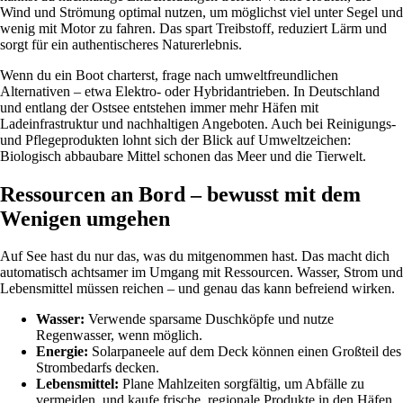
Wind und Strömung optimal nutzen, um möglichst viel unter Segel und
wenig mit Motor zu fahren. Das spart Treibstoff, reduziert Lärm und
sorgt für ein authentischeres Naturerlebnis.
Wenn du ein Boot charterst, frage nach umweltfreundlichen
Alternativen – etwa Elektro- oder Hybridantrieben. In Deutschland
und entlang der Ostsee entstehen immer mehr Häfen mit
Ladeinfrastruktur und nachhaltigen Angeboten. Auch bei Reinigungs-
und Pflegeprodukten lohnt sich der Blick auf Umweltzeichen:
Biologisch abbaubare Mittel schonen das Meer und die Tierwelt.
Ressourcen an Bord – bewusst mit dem
Wenigen umgehen
Auf See hast du nur das, was du mitgenommen hast. Das macht dich
automatisch achtsamer im Umgang mit Ressourcen. Wasser, Strom und
Lebensmittel müssen reichen – und genau das kann befreiend wirken.
Wasser:
Verwende sparsame Duschköpfe und nutze
Regenwasser, wenn möglich.
Energie:
Solarpaneele auf dem Deck können einen Großteil des
Strombedarfs decken.
Lebensmittel:
Plane Mahlzeiten sorgfältig, um Abfälle zu
vermeiden, und kaufe frische, regionale Produkte in den Häfen.